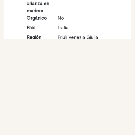
crianza en
madera
Orgánico
No
País
Italia
Región
Friuli Venezia Giulia
Vinícola
Denominación
Collio (Goriziano) DOC
de origen
Variedades
Sauvignon blanc 100%
Contacto
Nombre
Terre Friulane Srl
Tipo
Productor
Website
http://www.volpepasini.it