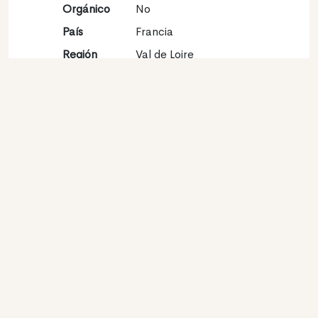
Orgánico
No
País
Francia
Región
Val de Loire
Vinícola
Denominación
Touraine
de origen
Variedades
Sauvignon blanc 100%
Contacto
Nombre
Joel Delaunay
Tipo
Productor
Website
http://www.joeldelaunay.com