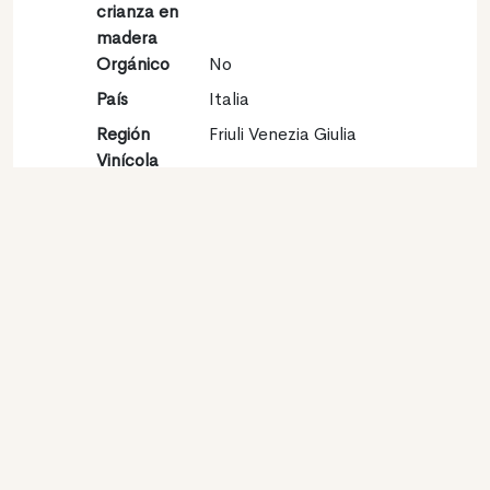
crianza en
madera
Orgánico
No
País
Italia
Región
Friuli Venezia Giulia
Vinícola
Denominación
Friuli DOC
de origen
Variedades
Sauvignon blanc 100%
Contacto
Nombre
Cantina di Rauscedo
s.c.a.
Tipo
Productor
Website
http://www.cantinarauscedo.com