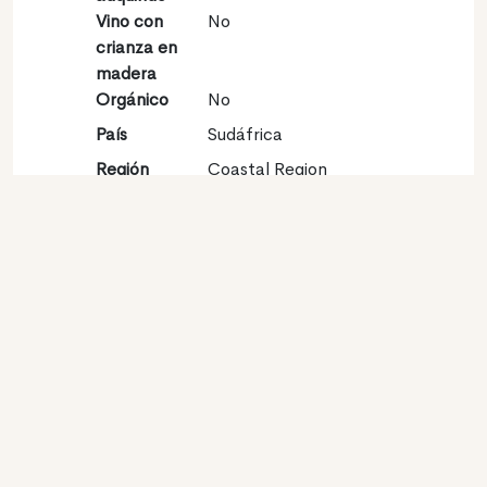
Vino con
No
crianza en
madera
Orgánico
No
País
Sudáfrica
Región
Coastal Region
Vinícola
Denominación
Darling
de origen
Variedades
Sauvignon blanc 100%
Contacto
Nombre
Darling Cellars
Tipo
Productor
Website
http://www.darlingcellars.co.za