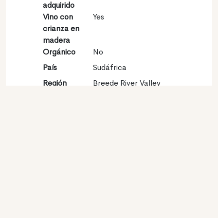
adquirido
Vino con
Yes
crianza en
madera
Orgánico
No
País
Sudáfrica
Región
Breede River Valley
Vinícola
Denominación
Breedekloof
de origen
Variedades
Sauvignon blanc 100%
Contacto
Nombre
DTK Wines
Tipo
Productor
Website
http://www.dtkwines.com