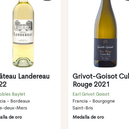
âteau Landereau
Grivot-Goisot Cu
22
Rouge 2021
obles Baylet
Earl Grivot Goisot
cia - Bordeaux
Francia - Bourgogne
re-deux-Mers
Saint-Bris
lla de oro
Medalla de oro