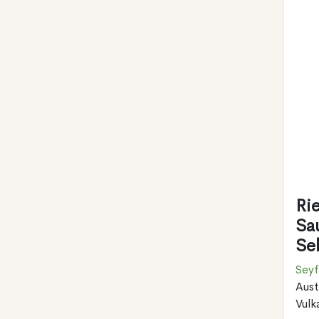
Ri
Sa
Se
Seyf
Aust
Vulk