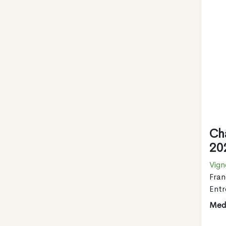
Ch
20
Vign
Fran
Ent
Meda