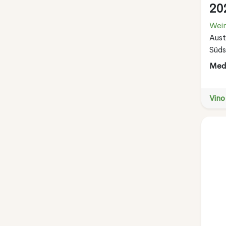
20
Wein
Aust
Süds
Meda
Vino