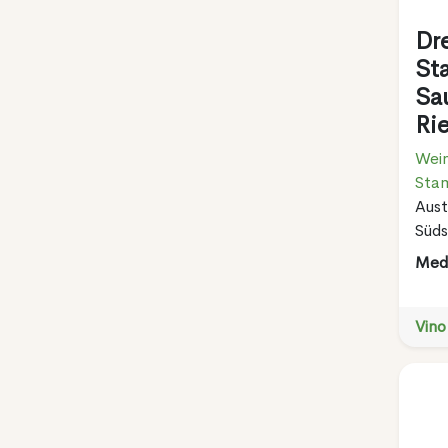
Dr
St
Sa
Ri
Wein
Sta
Aust
Süds
Meda
Vino