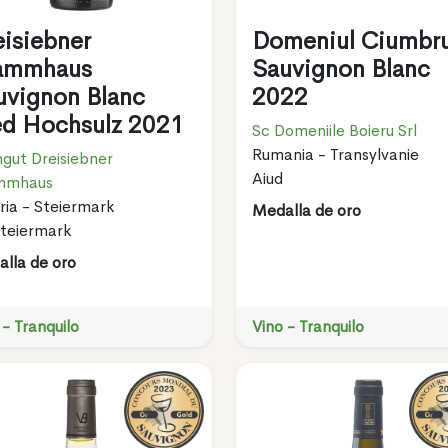
eisiebner
Domeniul Ciumbr
ammhaus
Sauvignon Blanc
uvignon Blanc
2022
ed Hochsulz 2021
Sc Domeniile Boieru Srl
Rumania - Transylvanie
gut Dreisiebner
Aiud
mmhaus
ria - Steiermark
Medalla de oro
teiermark
lla de oro
 - Tranquilo
Vino - Tranquilo