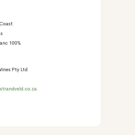
 Coast
as
lanc 100%
ines Pty Ltd
strandveld.co.za