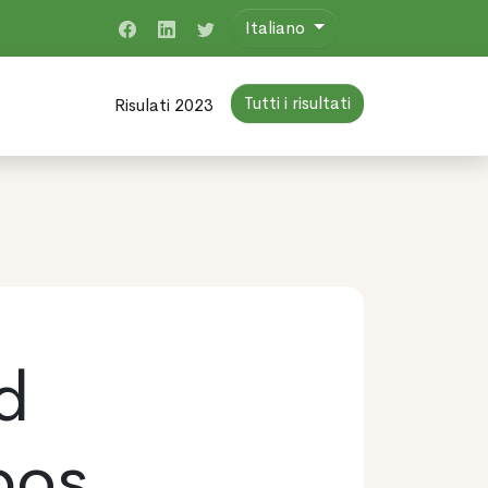
Italiano
Tutti i risultati
Risulati 2023
d
bos