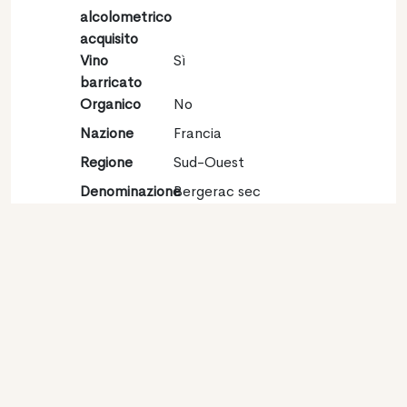
alcolometrico
acquisito
Vino
Sì
barricato
Organico
No
Nazione
Francia
Regione
Sud-Ouest
Denominazione
Bergerac sec
Vitigno
Sauvignon blanc 46%,
Sauvignon gris 36%,
Muscadelle 18%
Contatto
Nome
SAS Vignoble des
Verdots
Tipologia
Produttore