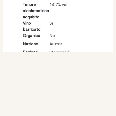
Tenore
14.7% vol
alcolometrico
acquisito
Vino
Sì
barricato
Organico
No
Nazione
Austria
Regione
Steiermark
Denominazione
Südsteiermark
Vitigno
Sauvignon blanc 100%
Contatto
Nome
Weingut Riegelnegg
Olwitschhof
Tipologia
Produttore
Website
http://www.riegelnegg.at