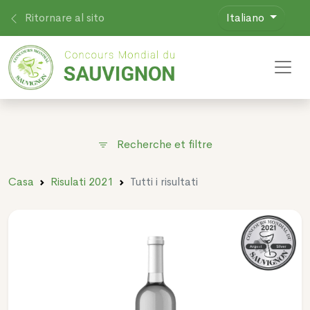
Ritornare al sito
Italiano
Toggl
Recherche et filtre
Casa
Risulati 2021
Tutti i risultati