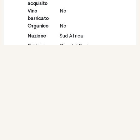
acquisito
Vino
No
barricato
Organico
No
Nazione
Sud Africa
Regione
Coastal Region
Denominazione
Stellenbosch
Vitigno
Sauvignon blanc 100%
Contatto
Nome
Origin Wine
Stellenbosch
Tipologia
Produttore
Website
http://www.granddomaine.co.za