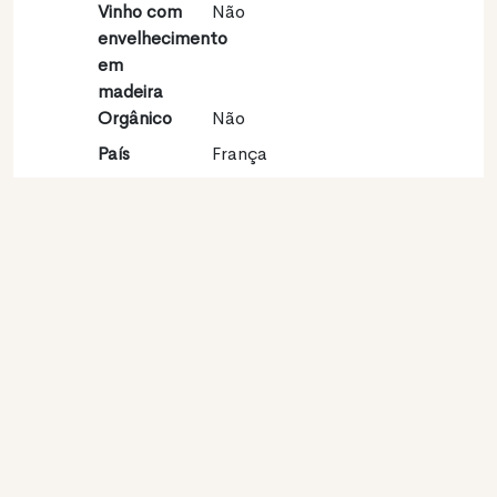
Vinho com
Não
envelhecimento
em
madeira
Orgânico
Não
País
França
Região
Languedoc-Roussillon
vinícola
Apelação
Pays d'Oc IGP blanc
Castas
Sauvignon blanc 100%
Contato
Nome
Sca Vignerons Saint
Jean De Serres
Modelo
Produtor
Website