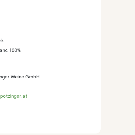
rk
lanc 100%
inger Weine GmbH
potzinger.at