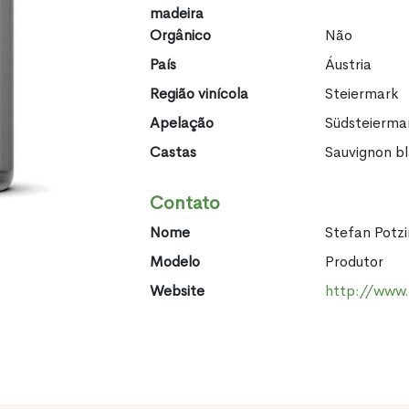
madeira
Orgânico
Não
País
Áustria
Região vinícola
Steiermark
Apelação
Südsteierma
Castas
Sauvignon b
Contato
Nome
Stefan Potz
Modelo
Produtor
Website
http://www.