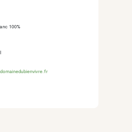
lanc 100%
l
domainedubienvivre.fr