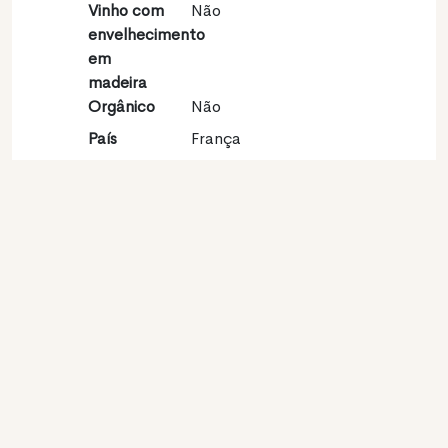
Vinho com
Não
envelhecimento
em
madeira
Orgânico
Não
País
França
Região
Val de Loire
vinícola
Apelação
Touraine Chenonceaux
Castas
Sauvignon blanc 100%
Contato
Nome
Domaine Michaud
Modelo
Produtor
Website
http://www.domainemichaud.com