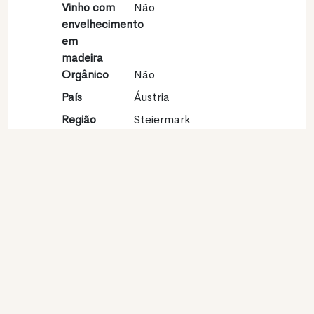
Vinho com
Não
envelhecimento
em
madeira
Orgânico
Não
País
Áustria
Região
Steiermark
vinícola
Apelação
Südsteiermark
Castas
Sauvignon blanc 100%
Contato
Nome
F & S Regele
GesmbH&CoKG
Modelo
Produtor
Website
http://www.regele.com