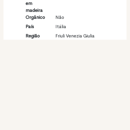
em
madeira
Orgânico
Não
País
Itália
Região
Friuli Venezia Giulia
vinícola
Apelação
Collio (Goriziano) DOC
Castas
Sauvignon blanc 100%
Contato
Nome
Az. Agr. Gradisciutta di
Princic Robert
Modelo
Produtor
Website
http://www.gradisciutta.eu