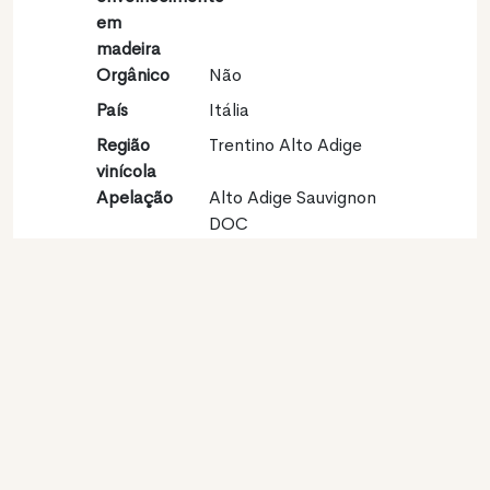
em
madeira
Orgânico
Não
País
Itália
Região
Trentino Alto Adige
vinícola
Apelação
Alto Adige Sauvignon
DOC
Castas
Sauvignon blanc 100%
Contato
Nome
Weingut Plonerhof d.
Tutzer Erhart & Schafer
Herta
Modelo
Produtor
Website
http://www.weingut-