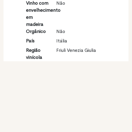
Vinho com
Não
envelhecimento
em
madeira
Orgânico
Não
País
Itália
Região
Friuli Venezia Giulia
vinícola
Apelação
Friuli DOC
Castas
Sauvignon blanc 100%
Contato
Nome
Pitars S.n.c. di Pittaro
Paolo e f.lli Società
Agricola
Modelo
Produtor