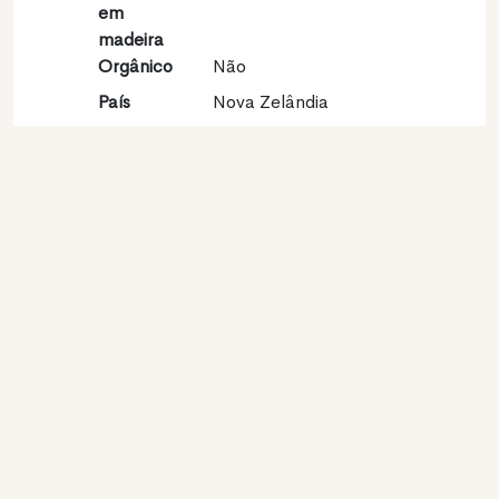
em
madeira
Orgânico
Não
País
Nova Zelândia
Região
South Island
vinícola
Apelação
Marlborough
Castas
Sauvignon blanc 100%
Contato
Nome
Delta Estate Wines
Modelo
Produtor
Website
http://www.deltawines.co.nz