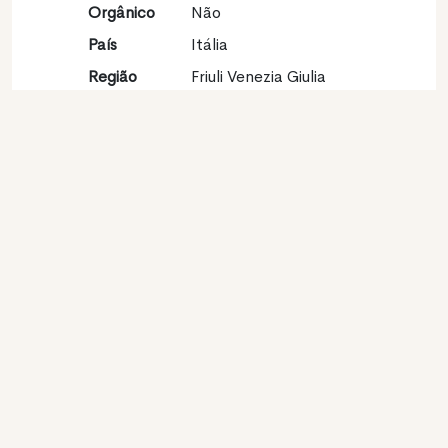
Orgânico
Não
País
Itália
Região
Friuli Venezia Giulia
vinícola
Apelação
Trevenezie IGT
Castas
Sauvignon blanc 100%
Contato
Nome
Az. Agr. Bortolusso
Modelo
Produtor
Website
http://www.bortolusso.it
http://www.vinibortolusso.it