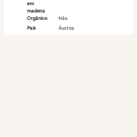
em
madeira
Orgânico
Não
País
Áustria
Região
Steiermark
vinícola
Apelação
Südsteiermark
Castas
Sauvignon blanc 100%
Contato
Nome
Weingut Tschermonegg
Modelo
Produtor
Website
http://www.tschermonegg.at