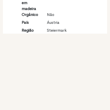
em
madeira
Orgânico
Não
País
Áustria
Região
Steiermark
vinícola
Apelação
Südsteiermark
Castas
Sauvignon blanc 100%
Contato
Nome
Winery Adam-Lieleg
Modelo
Produtor
Website
http://www.adam-
lieleg.at