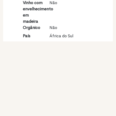
Vinho com
Não
envelhecimento
em
madeira
Orgânico
Não
País
África do Sul
Região
Western Cape
vinícola
Apelação
Durbanville
Castas
Sauvignon blanc 100%
Contato
Nome
Distell Pty Ltd
Modelo
Produtor
Website
http://www.distell.co.za