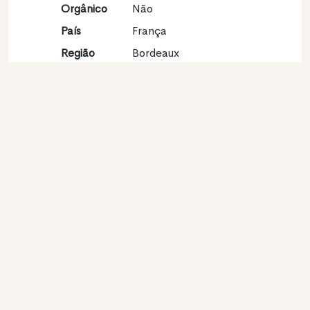
Orgânico
Não
País
França
Região
Bordeaux
vinícola
Apelação
Bordeaux
Castas
Sauvignon blanc 100%
Contato
Nome
SCEA Malleret
Modelo
Produtor
Website
http://www.chateau-
malleret.fr