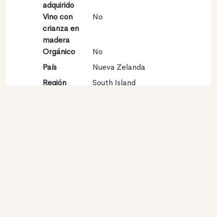
adquirido
Vino con
No
crianza en
madera
Orgánico
No
País
Nueva Zelanda
Región
South Island
Vinícola
Denominación
Marlborough
de origen
Variedades
Sauvignon blanc 100%
Contacto
Nombre
Lake Chalice Wines
Tipo
Productor
Website
http://www.lakechalice.com