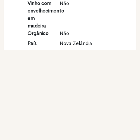
Vinho com
Não
envelhecimento
em
madeira
Orgânico
Não
País
Nova Zelândia
Região
South Island
vinícola
Apelação
Marlborough
Castas
Sauvignon blanc 100%
Contato
Nome
Lake Chalice Wines
Modelo
Produtor
Website
http://www.lakechalice.com