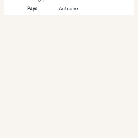
Pays
Autriche
Région
Steiermark
viticole
Appellation
Vulkanland Steiermark
Encépagement
Sauvignon blanc 100%
Contact
Nom
Weingut Wolfgang Lang
Type
Producteur
Website
http://www.langwein.at