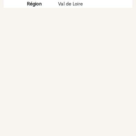
Région
Val de Loire
viticole
Appellation
Quincy
Encépagement
Sauvignon blanc 100%
Contact
Nom
Domaine Roux
Type
Producteur
Website
http://www.domaine-
roux.com