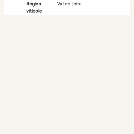
Région
Val de Loire
viticole
Appellation
Sancerre
Encépagement
Sauvignon blanc 100%
Contact
Nom
Cave des Vins de
Sancerre
Type
Producteur
Website
http://www.vins-
sancerre.com