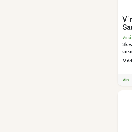
Vi
Sa
Viná
Slov
unk
Méda
Vin 