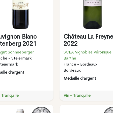
uvignon Blanc
Château La Freyne
ttenberg 2021
2022
ngut Schneeberger
SCEA Vignobles Véronique
iche - Steiermark
Barthe
teiermark
France - Bordeaux
Bordeaux
ille d'argent
Médaille d'argent
- Tranquille
Vin - Tranquille