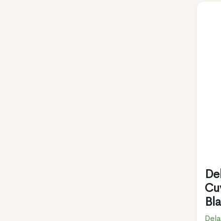
Del
Cu
Bl
Dela