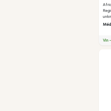
Afri
Regi
unk
Méda
Vin 