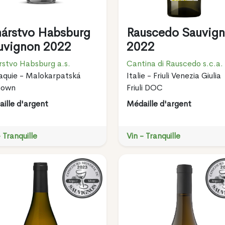
nárstvo Habsburg
Rauscedo Sauvig
uvignon 2022
2022
rstvo Habsburg a.s.
Cantina di Rauscedo s.c.a.
aquie - Malokarpatská
Italie - Friuli Venezia Giulia
nown
Friuli DOC
ille d'argent
Médaille d'argent
- Tranquille
Vin - Tranquille