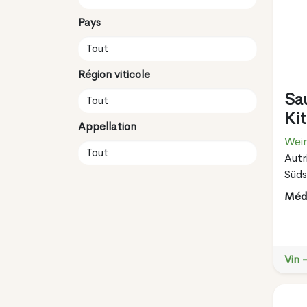
Pays
Région viticole
Sa
Ki
Appellation
Wei
Autr
Süds
Méda
Vin 