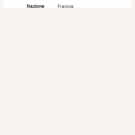
Nazione
Francia
Regione
Val de Loire
Denominazione
Sancerre
Vitigno
Sauvignon blanc 100%
Contatto
Nome
Domaine Anthony et
David Girard
Tipologia
Produttore
Website