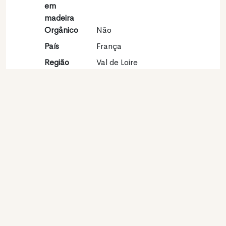
em
madeira
Orgânico
Não
País
França
Região
Val de Loire
vinícola
Apelação
Sancerre
Castas
Sauvignon blanc 100%
Contato
Nome
Raimbault-Pineau
Modelo
Produtor
Website
http://www.raimbault-
pineau-sancerre.fr