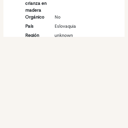
crianza en
madera
Orgánico
No
País
Eslovaquia
Región
unknown
Vinícola
Denominación
unknown
de origen
Variedades
Sauvignon blanc
Contacto
Nombre
Víno Matysak S.r.o
Tipo
Productor
Website
http://www.vinomatysak.sk