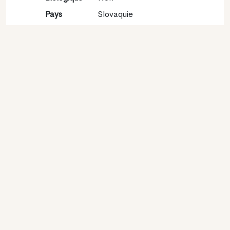
Pays
Slovaquie
Région
unknown
viticole
Appellation
unknown
Encépagement
Sauvignon blanc
Contact
Nom
Víno Matysak S.r.o
Type
Producteur
Website
http://www.vinomatysak.sk