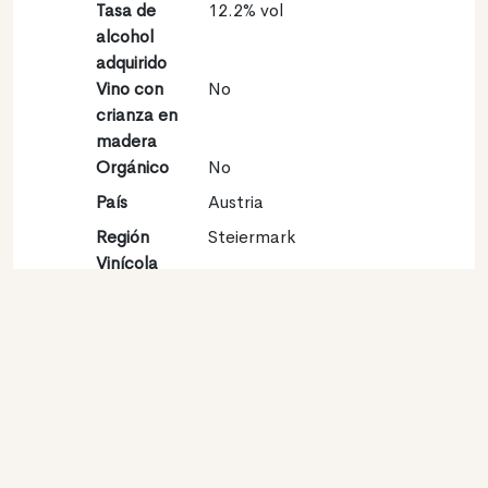
Tasa de
12.2% vol
alcohol
adquirido
Vino con
No
crianza en
madera
Orgánico
No
País
Austria
Región
Steiermark
Vinícola
Denominación
Südsteiermark
de origen
Variedades
Sauvignon blanc 100%
Contacto
Nombre
Gut Moser
Tipo
Productor