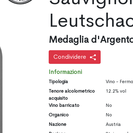
Leutscha
Medaglia d'Argent
Condividere
Informazioni
Tipologia
Vino - Ferm
Tenore alcolometrico
12.2% vol
acquisito
Vino barricato
No
Organico
No
Nazione
Austria